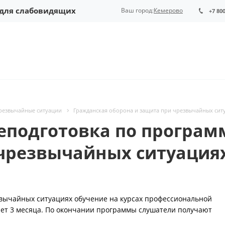
 для слабовидящих
Ваш город:
Кемерово
+7 80
резвычайные ситуации
Гражданская оборона и защита при чрезвычайных сит
еподготовка по програм
 чрезвычайных ситуация
звычайных ситуациях обучение на курсах профессиональной
яет 3 месяца. По окончании программы слушатели получают