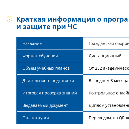
Краткая информация о програ
и защите при ЧС
Название
Гражданская оборо
Формат обучения
Дистанционный
Объем учебных планов
От 252 академичес
Длительность подготовки
В среднем 3 месяца
Итоговая проверка знаний
Контрольное онлай
Выдаваемый документ
Диплом установлен
Оплата курса
Переводом, по QR-ко