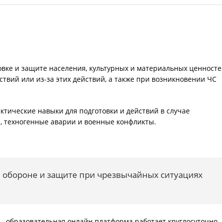
товке и защите населения, культурных и материальных ценност
твий или из-за этих действий, а также при возникновении ЧС
тические навыки для подготовки и действий в случае
я, техногенные аварии и военные конфликты.
 обороне и защите при чрезвычайных ситуациях
— образовательная онлайн платформа работает круглосуточно.