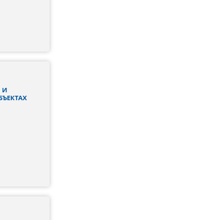
 И
БЪЕКТАХ