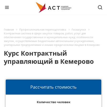
Главная
Профессиональная переподготовка
Госзакупки
Контрактная система в сфере закупок товаров, работ, услуг для
обеспечения государственных и муниципальных нужд: особенности
закупок, осуществляемых бюджетными автономными учреждениями,
унитарными предприятиями и иными юридическими лицами в Кемерово
Курс Контрактный
управляющий в Кемерово
Рассчитать стоимость
Количество человек