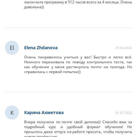
закончила программу в 512 часов всего за 4 месяца. Очень
довольна))
El
Elena Zhdanova
27.04.2022
Очень понравилось учиться у вас! Быстро и легко всё.
Немного переживала по поводу контрольного теста, так
как обучение у меня растянулось почти на полгода. Но
справилась с первой попытки))
К
Карина Ахметова
01.07.2022
Вчера получила по почте свой диплом)) Спасибо вам за
подробный курс и удобный формат обучения! Не
пришлось даже отпуск на работе просить, чтобы получить
новую профессию.