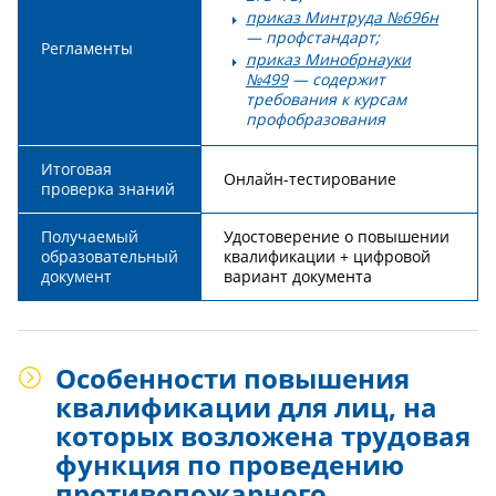
приказ Минтруда №696н
— профстандарт;
Регламенты
приказ Минобрнауки
№499
— содержит
требования к курсам
профобразования
Итоговая
Онлайн-тестирование
проверка знаний
Получаемый
Удостоверение о повышении
образовательный
квалификации + цифровой
документ
вариант документа
Особенности повышения
квалификации для лиц, на
которых возложена трудовая
функция по проведению
противопожарного