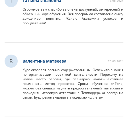
Т
Татьяна Ивановна
18.08.2024
Огромное вам спасибо за очень доступный, интересный и
объемный курс обучения. Вся программа составлена емко,
доходчиво, понятно. Желаю Академии успехов и
процветания!
В
Валентина Матвеева
20.03.2024
Курс оказался весьма содержательным. Освежила знания
по организации проектной деятельности. Перехожу на
новое место работы, где планирую начать активнее
применять метод проектов. Сроки обучения гибкие,
можно без спешки изучать предоставленный материал и
проходить итоговую аттестацию. Техподдержка всегда на
связи. Буду рекомендовать академию коллегам.