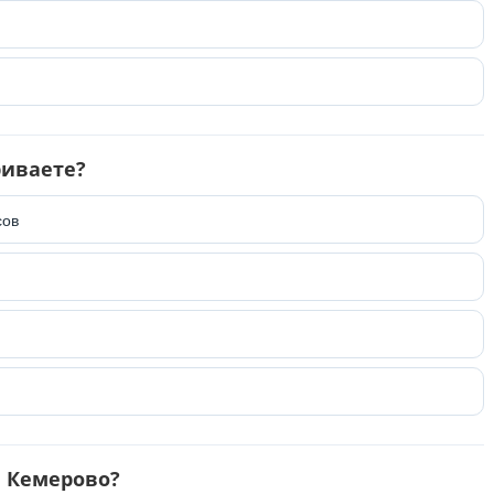
риваете?
сов
в Кемерово?