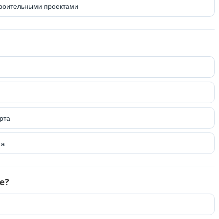
троительными проектами
рта
та
е?