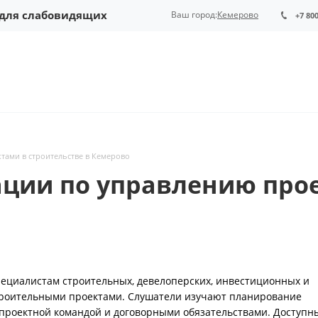
 для слабовидящих
Ваш город:
Кемерово
+7 80
тами в строительстве в Кемерово
ии по управлению прое
ециалистам строительных, девелоперских, инвестиционных и
троительными проектами. Слушатели изучают планирование
, проектной командой и договорными обязательствами. Доступн