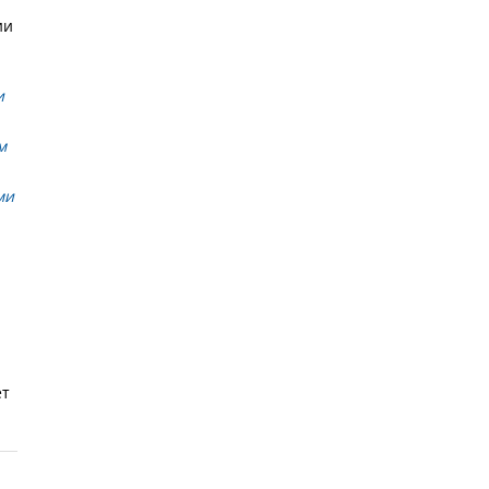
ии
и
м
ми
ет