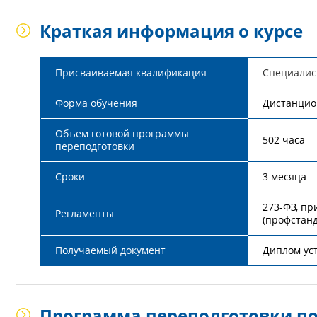
Краткая информация о курсе
Присваиваемая квалификация
Специалис
Форма обучения
Дистанцион
Объем готовой программы
502 часа
переподготовки
Сроки
3 месяца
273-ФЗ, п
Регламенты
(профстанд
Получаемый документ
Диплом ус
Программа переподготовки по