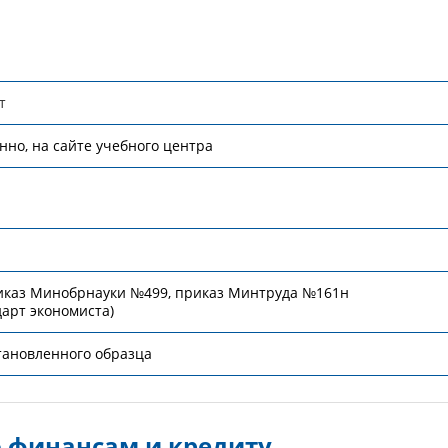
т
но, на сайте учебного центра
риказ Минобрнауки №499, приказ Минтруда №161н
арт экономиста)
тановленного образца
 финансам и кредиту