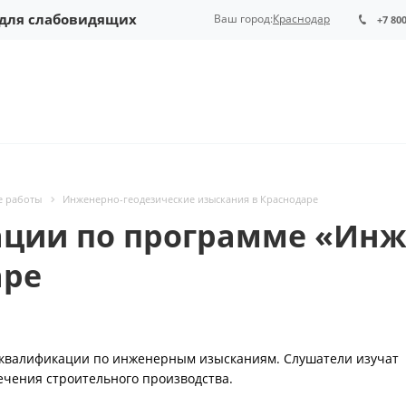
 для слабовидящих
Ваш город:
Краснодар
+7 80
е работы
Инженерно-геодезические изыскания в Краснодаре
ции по программе «Инж
аре
квалификации по инженерным изысканиям. Слушатели изучат
ечения строительного производства.