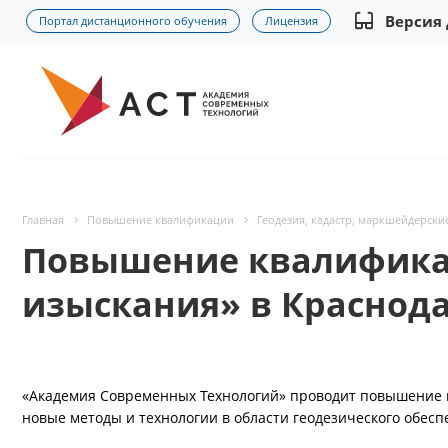
Версия
Портал дистанционного обучения
Лицензия
Главная
Повышение квалификации
Геодезия, кадастр, маркшейдерски
Повышение квалифика
изыскания» в Краснод
«Академия Современных Технологий» проводит повышение 
новые методы и технологии в области геодезического обесп