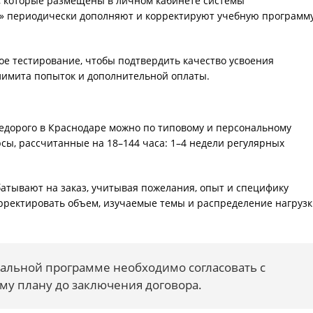
, которые размещены в личном кабинете системы
» периодически дополняют и корректируют учебную программу
ое тестирование, чтобы подтвердить качество усвоения
 лимита попыток и дополнительной оплаты.
дорого в Краснодаре можно по типовому и персональному
сы, рассчитанные на 18–144 часа: 1–4 недели регулярных
тывают на заказ, учитывая пожелания, опыт и специфику
орректировать объем, изучаемые темы и распределение нагруз
альной программе необходимо согласовать с
у плану до заключения договора.