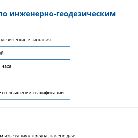
о инженерно-геодезическим
одезические изыскания
ый
4 часа
е о повышении квалификации
м изысканиям предназначено для: