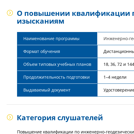
О повышении квалификации п
изысканиям
Наименование программы
Инженерно-ге
Формат обучения
Дистанционн
Объем типовых учебных планов
18, 36, 72 и 14
Продолжительность подготовки
1–4 недели
Выдаваемый документ
Удостоверени
Категория слушателей
Повышение квалификации по инженерно-геодезически