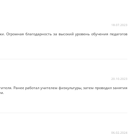
18.07.2023
оки. Огромная благодарность за высокий уровень обучения педагогов
20.10.2023
тителя. Ранее работал учителем физкультуры, затем проводил занятия
ам.
06.02.2024