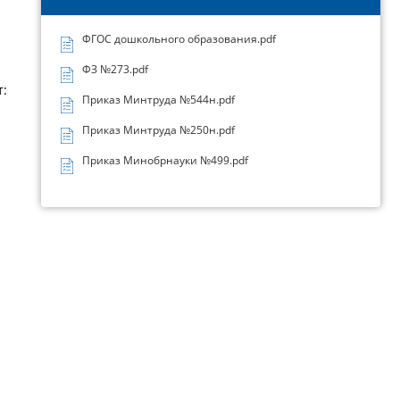
ФГОС дошкольного образования.pdf
ФЗ №273.pdf
т:
Приказ Минтруда №544н.pdf
Приказ Минтруда №250н.pdf
Приказ Минобрнауки №499.pdf