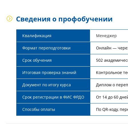
Сведения о профобучении
Квалификация
Менеджер
Формат переподготовки
Онлайн — чере
Срок обучения
502 академичес
Итоговая проверка знаний
Контрольное те
Документ по итогу курса
Диплом о переп
Срок регистрации в ФИС ФРДО
От 14 до 60 дне
Способы оплаты
По QR-коду, пер