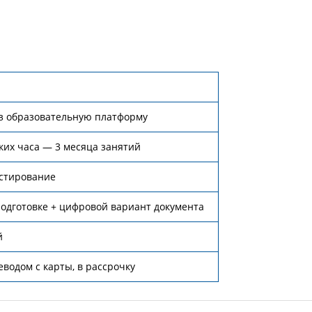
з образовательную платформу
ких часа — 3 месяца занятий
стирование
одготовке + цифровой вариант документа
й
еводом с карты, в рассрочку