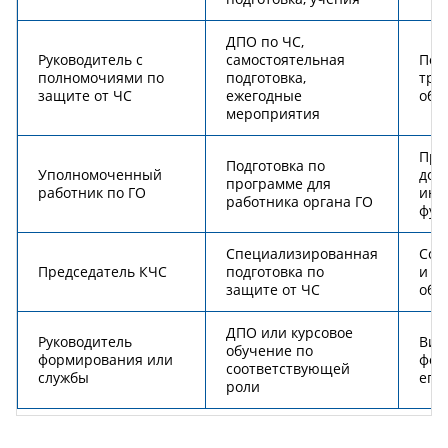
ДПО по ЧС,
Руководитель с
самостоятельная
Пол
полномочиями по
подготовка,
тре
защите от ЧС
ежегодные
обу
мероприятия
При
Подготовка по
Уполномоченный
дол
программе для
работник по ГО
инс
работника органа ГО
фун
Специализированная
Сос
Председатель КЧС
подготовка по
и м
защите от ЧС
обу
ДПО или курсовое
Руководитель
Вид
обучение по
формирования или
фор
соответствующей
службы
его
роли