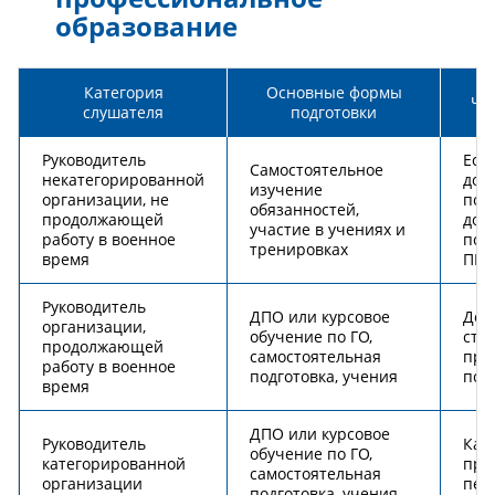
образование
Категория
Основные формы
Чт
слушателя
подготовки
Руководитель
Ест
Самостоятельное
некатегорированной
доп
изучение
организации, не
пол
обязанностей,
продолжающей
доб
участие в учениях и
работу в военное
пот
тренировках
время
ПК
Руководитель
ДПО или курсовое
Док
организации,
обучение по ГО,
стат
продолжающей
самостоятельная
пре
работу в военное
подготовка, учения
под
время
ДПО или курсовое
Руководитель
Кат
обучение по ГО,
категорированной
про
самостоятельная
организации
пер
подготовка, учения