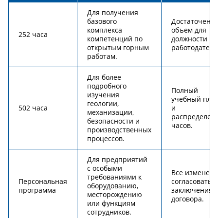
Для получения
базового
Достаточен л
комплекса
объем для
252 часа
компетенций по
должности и
открытым горным
работодателя
работам.
Для более
подробного
Полный
изучения
учебный пла
геологии,
502 часа
и
механизации,
распределен
безопасности и
часов.
производственных
процессов.
Для предприятий
с особыми
Все изменен
требованиями к
Персональная
согласовать д
оборудованию,
программа
заключения
месторождению
договора.
или функциям
сотрудников.