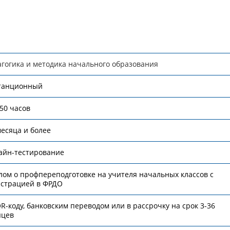
гогика и методика начального образования
танционный
250 часов
месяца и более
айн-тестирование
ом о профпереподготовке на учителя начальных классов с
истрацией в ФРДО
R-коду, банковским переводом или в рассрочку на срок 3-36
яцев