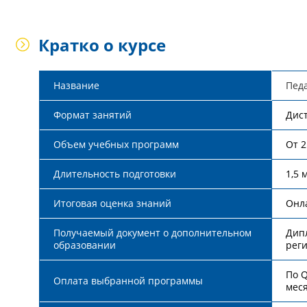
Кратко о курсе
Название
Педа
Формат занятий
Дис
Объем учебных программ
От 
Длительность подготовки
1,5 
Итоговая оценка знаний
Онл
Получаемый документ о дополнительном
Дипл
образовании
рег
По Q
Оплата выбранной программы
мес