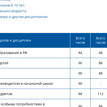
иков 6-10 лет;
ьного возраста;
миру и другим дисциплинам.
Всего
Всего
делов и дисциплин
часов
часов
бразования в РФ
84
48
детей
90
88
90
88
уководителя в начальной школе
90
-
едметов
88
112
 особыми потребностями в
90
88