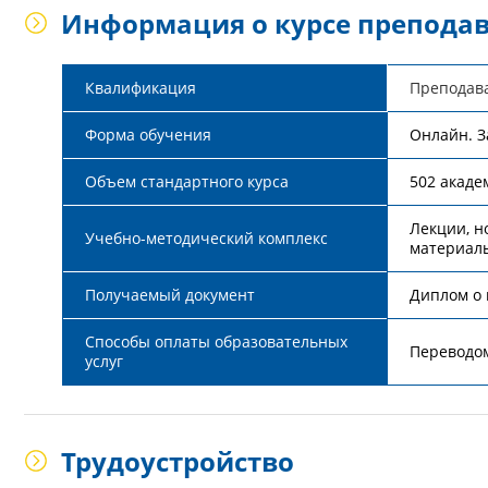
Информация о курсе преподав
Квалификация
Преподав
Форма обучения
Онлайн. З
Объем стандартного курса
502 акаде
Лекции, н
Учебно-методический комплекс
материал
Получаемый документ
Диплом о 
Способы оплаты образовательных
Переводом
услуг
Трудоустройство