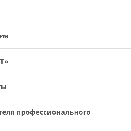
ия
Т»
ты
ателя профессионального