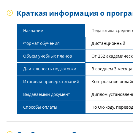
Краткая информация о прогр
Название
Педагогика среднег
Формат обучения
Дистанционный
Объем учебных планов
От 252 академическ
Длительность подготовки
В среднем 3 месяца
Итоговая проверка знаний
Контрольное онлай
Выдаваемый документ
Диплом установлен
Способы оплаты
По QR-коду, перевод