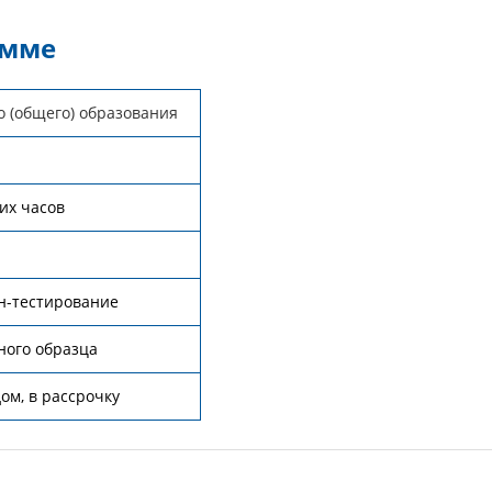
амме
о (общего) образования
их часов
н-тестирование
ного образца
ом, в рассрочку