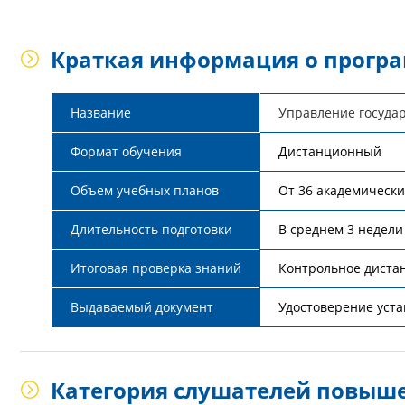
Краткая информация о прогр
Название
Управление госуда
Формат обучения
Дистанционный
Объем учебных планов
От 36 академическ
Длительность подготовки
В среднем 3 недели
Итоговая проверка знаний
Контрольное диста
Выдаваемый документ
Удостоверение уста
Категория слушателей повыш