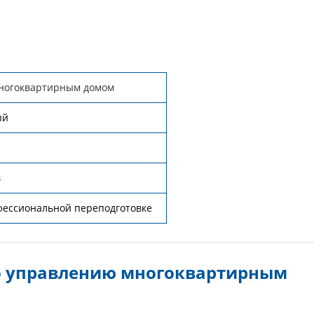
ногоквартирным домом
ый
в
фессиональной переподготовке
о управлению многоквартирным