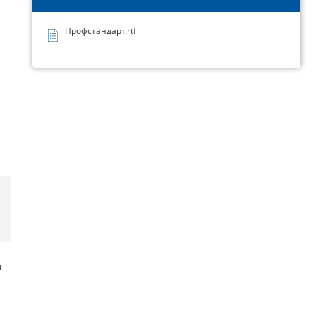
Профстандарт.rtf
и