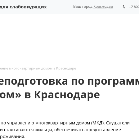
 для слабовидящих
Ваш город:
Краснодар
+7 80
ение многоквартирным домом в Краснодаре
еподготовка по програм
ом» в Краснодаре
 по управлению многоквартирным домом (МКД). Слушатели
ми сталкиваются жильцы, обеспечивать предоставление
проживания.