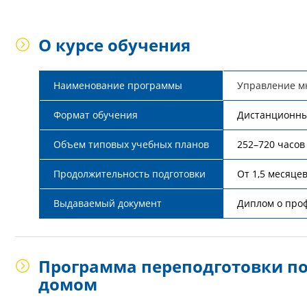
О курсе обучения
Наименование программы
Управление м
Формат обучения
Дистанционн
Объем типовых учебных планов
252–720 часов
Продолжительность подготовки
От 1,5 месяце
Выдаваемый документ
Диплом о про
Программа переподготовки п
домом