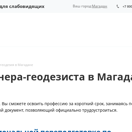
 для слабовидящих
Ваш город:
Магадан
+7 80
геодезия в Магадане
нера-геодезиста в Магад
 Вы сможете освоить профессию за короткий срок, занимаясь п
ый документ, позволяющий официально трудоустроиться.
иональной переподготовке по