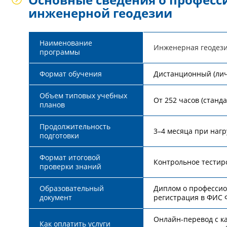
инженерной геодезии
Наименование
Инженерная геодези
программы
Формат обучения
Дистанционный (лич
Объем типовых учебных
От 252 часов (станд
планов
Продолжительность
3–4 месяца при нагр
подготовки
Формат итоговой
Контрольное тестир
проверки знаний
Образовательный
Диплом о профессио
документ
регистрация в ФИС
Онлайн-перевод с ка
Как оплатить услуги