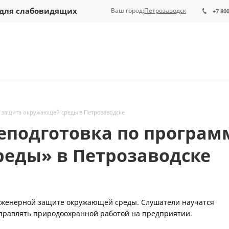
 для слабовидящих
Ваш город:
Петрозаводск
+7 80
 защита окружающей среды в Петрозаводске
еподготовка по програ
еды» в Петрозаводске
нженерной защите окружающей среды. Слушатели научатся
управлять природоохранной работой на предприятии.