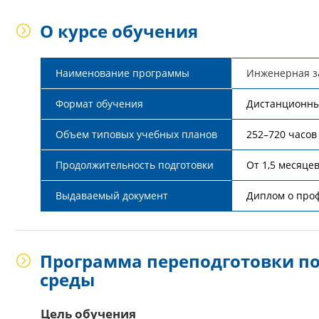
О курсе обучения
Наименование программы
Инженерная з
Формат обучения
Дистанционн
Объем типовых учебных планов
252–720 часов
Продолжительность подготовки
От 1,5 месяце
Выдаваемый документ
Диплом о про
Программа переподготовки п
среды
Цель обучения