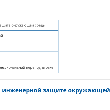
ащита окружающей среды
ый
в
фессиональной переподготовке
о инженерной защите окружающей