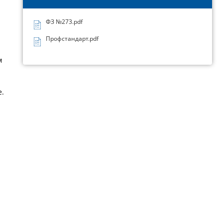
ФЗ №273.pdf
Профстандарт.pdf
м
е.