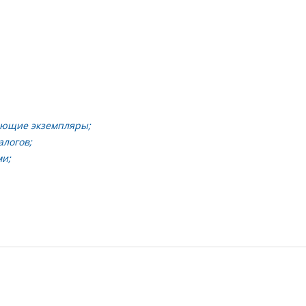
ающие экземпляры;
алогов;
ми;