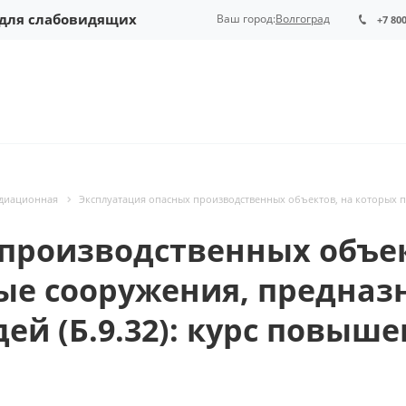
 для слабовидящих
Ваш город:
Волгоград
+7 80
адиационная
Эксплуатация опасных производственных объектов, на которых
производственных объек
е сооружения, предназ
ей (Б.9.32): курс повыш