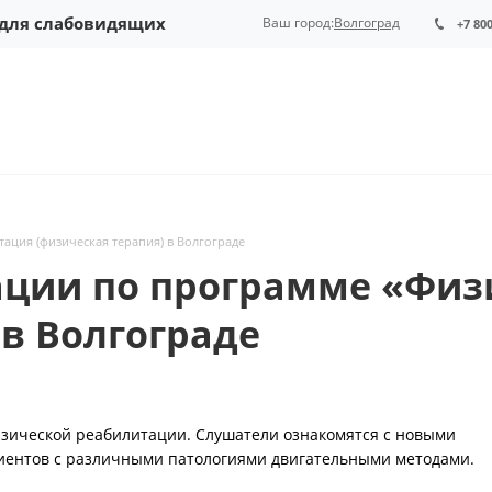
 для слабовидящих
Ваш город:
Волгоград
+7 80
ация (физическая терапия) в Волгограде
ции по программе «Физ
 в Волгограде
зической реабилитации. Слушатели ознакомятся с новыми
циентов с различными патологиями двигательными методами.