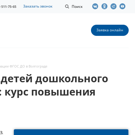
Заказать звонок
Поиск
0 511-75-65
Заявка онлайн
изации ФГОС ДО в Волгограде
 детей дошкольного
: курс повышения
З.