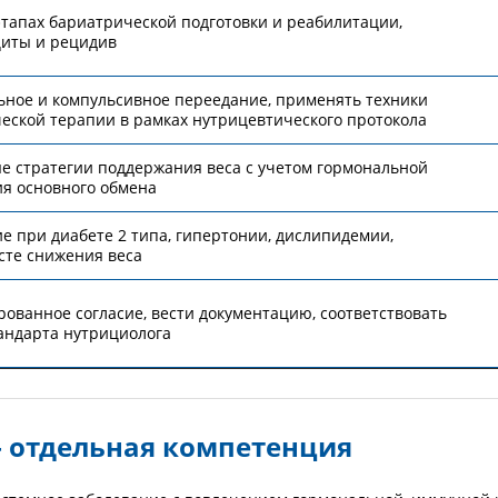
этапах бариатрической подготовки и реабилитации,
иты и рецидив
ное и компульсивное переедание, применять техники
еской терапии в рамках нутрицевтического протокола
е стратегии поддержания веса с учетом гормональной
я основного обмена
е при диабете 2 типа, гипертонии, дислипидемии,
сте снижения веса
ванное согласие, вести документацию, соответствовать
андарта нутрициолога
 отдельная компетенция