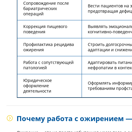
Сопровождение после
Вести пациентов на 
бариатрических
предотвращая дефиц
операций
Коррекция пищевого
Выявлять эмоциональ
поведения
когнитивно-поведенч
Профилактика рецидива
Строить долгосрочны
ожирения
адаптации и снижени
Работа с сопутствующей
Адаптировать питани
патологией
нефропатии в контек
Юридическое
Оформлять информиро
оформление
требованиям профст
деятельности
Почему работа с ожирением —