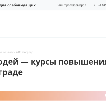
 для слабовидящих
Ваш город:
Волгоград
+7 80
олных людей в Волгограде
юдей — курсы повышени
граде