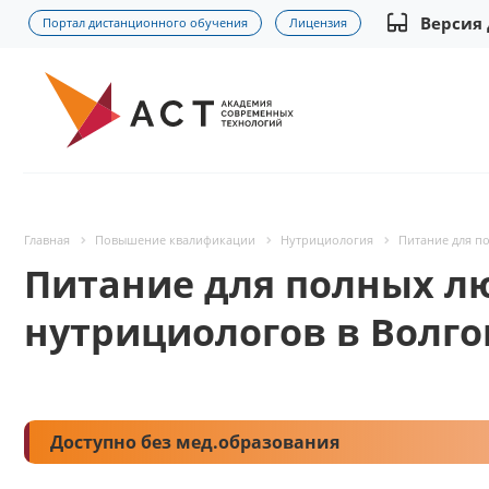
Версия
Портал дистанционного обучения
Лицензия
Главная
Повышение квалификации
Нутрициология
Питание для п
Питание для полных л
нутрициологов в Волго
Доступно без мед.образования