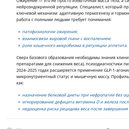
Ожирение — это не просто избыточная масса тела, а 
нейроэндокринной регуляции. Специалист, который пр
ключевой механизм: адаптивную термогенезу и гормон
работа с полными людьми требует понимания:
патофизиологии ожирения;
взаимосвязи жировой ткани с воспалением;
роли кишечного микробиома в регуляции аппетита.
Сверх базового образования необходимы знания клини
препаратами для снижения веса), психодиагностики п
2024–2025 годах расширяется применение GLP-1-агонис
микронутриентный статус и мышечную массу. Профильн
как:
назначение белковой диеты при нефропатии без оц
игнорирование дефицита витамина D и железа посл
недооценка риска рецидива веса после завершения 