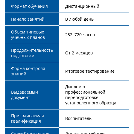
Формат обучения
Дистанционный
Начало занятий
В любой день
Объем типовых
252–720 часов
учебных планов
Продолжительность
От 2 месяцев
подготовки
Форма контроля
Итоговое тестирование
знаний
Диплом о
Выдаваемый
профессиональной
документ
переподготовке
установленного образца
Присваиваемая
Воспитатель
квалификация
Способ получения
Лично, почтой или