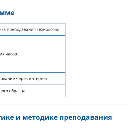
амме
ика преподавания технологии
ких часов
рование через интернет
ного образца
гике и методике преподавания