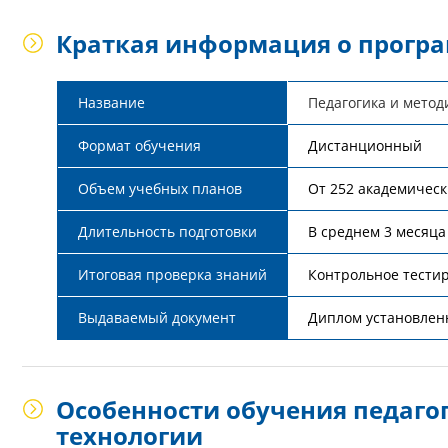
Краткая информация о прогр
Название
Педагогика и метод
Формат обучения
Дистанционный
Объем учебных планов
От 252 академичес
Длительность подготовки
В среднем 3 месяца
Итоговая проверка знаний
Контрольное тести
Выдаваемый документ
Диплом установлен
Особенности обучения педаго
технологии