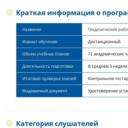
Краткая информация о прогр
Название
Геодезические рабо
Формат обучения
Дистанционный
Объем учебных планов
72 академических 
Длительность подготовки
В среднем 3 недели
Итоговая проверка знаний
Контрольное тести
Выдаваемый документ
Удостоверение уста
Категория слушателей