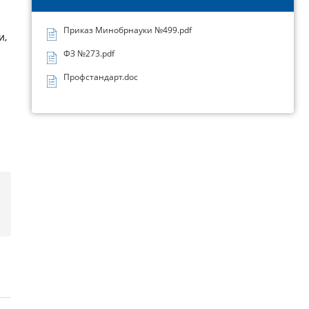
Приказ Минобрнауки №499.pdf
и,
ФЗ №273.pdf
Профстандарт.doc