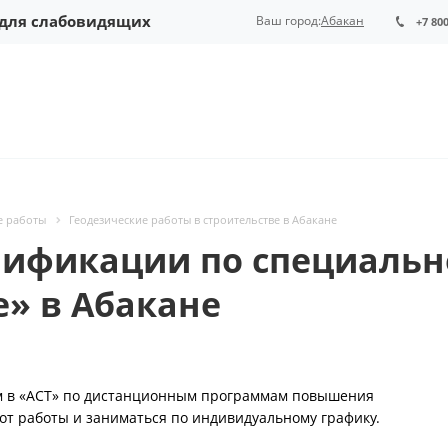
 для слабовидящих
Ваш город:
Абакан
+7 80
е работы
Геодезические работы в строительстве в Абакане
ификации по специальн
е» в Абакане
им в «АСТ» по дистанционным программам повышения
от работы и заниматься по индивидуальному графику.