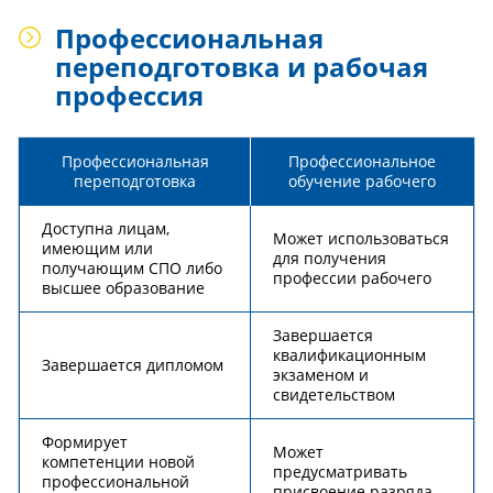
Профессиональная
переподготовка и рабочая
профессия
Профессиональная
Профессиональное
переподготовка
обучение рабочего
Доступна лицам,
Может использоваться
имеющим или
для получения
получающим СПО либо
профессии рабочего
высшее образование
Завершается
квалификационным
Завершается дипломом
экзаменом и
свидетельством
Формирует
Может
компетенции новой
предусматривать
профессиональной
присвоение разряда