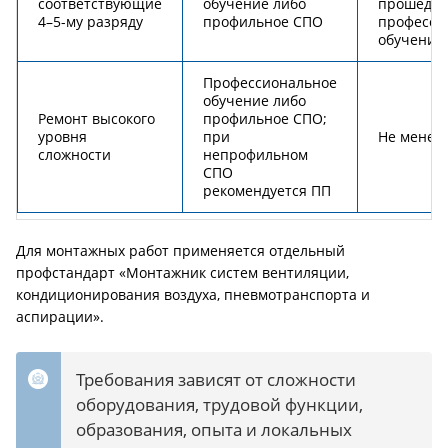
соответствующие
обучение либо
прошедш
4–5-му разряду
профильное СПО
професси
обучение
Профессиональное
обучение либо
Ремонт высокого
профильное СПО;
уровня
при
Не менее 
сложности
непрофильном
СПО
рекомендуется ПП
Для монтажных работ применяется отдельный
профстандарт «Монтажник систем вентиляции,
кондиционирования воздуха, пневмотранспорта и
аспирации».
Требования зависят от сложности
оборудования, трудовой функции,
образования, опыта и локальных