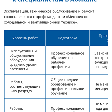
Эксплуатация, техническое обслуживание и ремонт
сопоставляются с профстандартом «Механик по
холодильной и вентиляционной технике».
Практи
Уровень работ
Подготовка
оп
Эксплуатация и
Профессиональное
Зависит о
обслуживание
обучение по
конкретн
оборудования
рабочей
функции 
среднего уровня
профессии
разряда
сложности
Общее среднее
Работы,
образование и
Не менее
соответствующие
профессиональное
месяцев
3-му разряду
обучение
Не менее 
Работы,
Профессиональное
года для