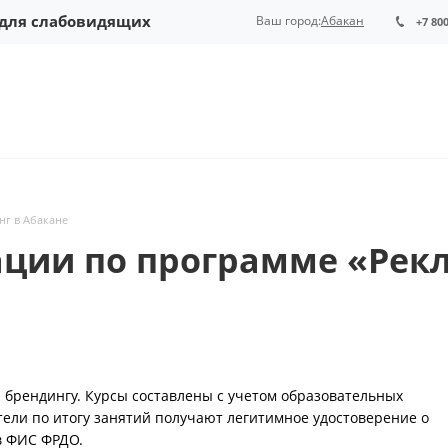
 для слабовидящих
Ваш город:
Абакан
+7 80
нг в Абакане
ии по программе «Рекл
 брендингу. Курсы составлены с учетом образовательных
ели по итогу занятий получают легитимное удостоверение о
в ФИС ФРДО.