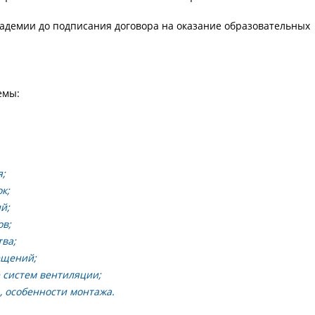
кадемии до подписания договора на оказание образовательных
емы:
я;
к;
й;
ов;
тва;
ещений;
 систем вентиляции;
, особенности монтажа.