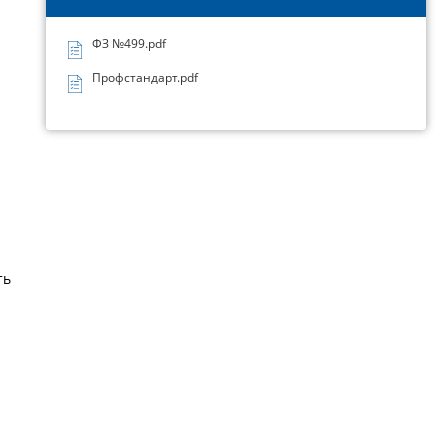
ФЗ №499.pdf
Профстандарт.pdf
ть