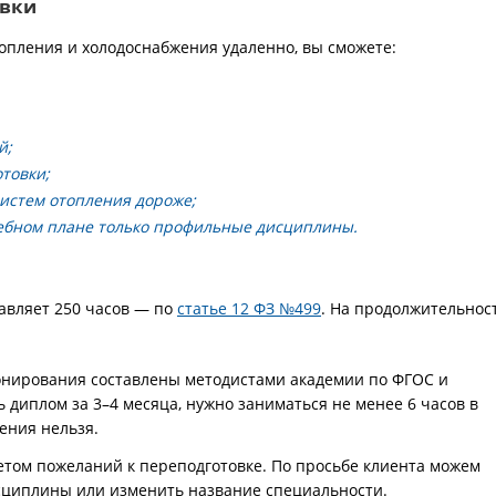
овки
опления и холодоснабжения удаленно, вы сможете:
й;
товки;
истем отопления дороже;
ебном плане только профильные дисциплины.
авляет 250 часов — по
статье 12 ФЗ №499
. На продолжительнос
онирования составлены методистами академии по ФГОС и
 диплом за 3–4 месяца, нужно заниматься не менее 6 часов в
ения нельзя.
етом пожеланий к переподготовке. По просьбе клиента можем
сциплины или изменить название специальности.