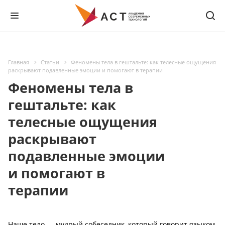
Главная
Статьи
Феномены тела в гештальте: как телесные ощущения
раскрывают подавленные эмоции и помогают в терапии
Феномены тела в
гештальте: как
телесные ощущения
раскрывают
подавленные эмоции
и помогают в
терапии
Наше тело — мудрый собеседник, который говорит языком