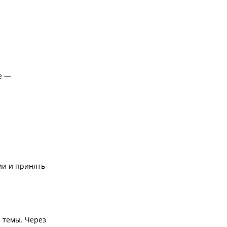
е —
ии и принять
 темы. Через