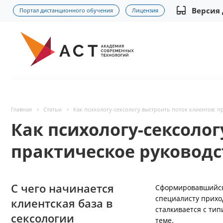
Версия
Портал дистанционного обучения
Лицензия
Главная
Статьи
Как психологу-сексологу выстроить поток клиентов: п
Как психологу-сексолог
практическое руководс
С чего начинается
Сформировавшийся п
специалисту прихо
клиентская база в
сталкивается с тип
сексологии
теме.