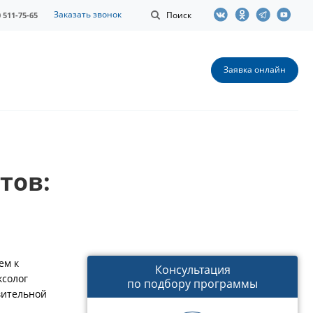
Заказать звонок
Поиск
0 511-75-65
Заявка онлайн
тов:
ем к
Консультация
ксолог
по подбору программы
вительной