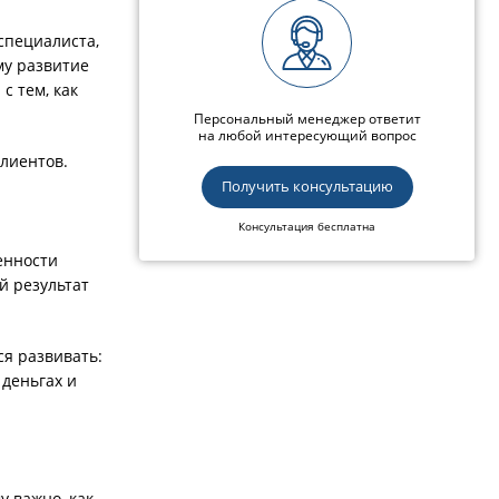
специалиста,
му развитие
с тем, как
Персональный менеджер ответит
на любой интересующий вопрос
лиентов.
Получить консультацию
Консультация бесплатна
енности
й результат
ся развивать:
 деньгах и
у важно, как