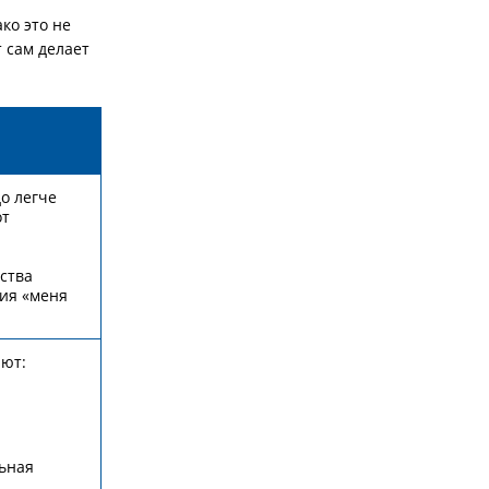
ко это не
 сам делает
о легче
от
ства
ния «меня
ают:
льная