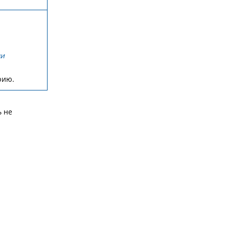
ми
рию.
ь не