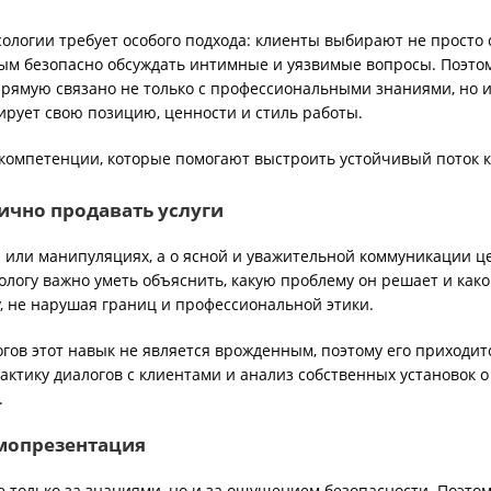
сологии требует особого подхода: клиенты выбирают не просто 
орым безопасно обсуждать интимные и уязвимые вопросы. Поэто
рямую связано не только с профессиональными знаниями, но и 
ирует свою позицию, ценности и стиль работы.
омпетенции, которые помогают выстроить устойчивый поток к
ично продавать услуги
и или манипуляциях, а о ясной и уважительной коммуникации ц
ологу важно уметь объяснить, какую проблему он решает и како
у, не нарушая границ и профессиональной этики.
гов этот навык не является врожденным, поэтому его приходит
актику диалогов с клиентами и анализ собственных установок о
.
мопрезентация
 только за знаниями, но и за ощущением безопасности. Поэтом