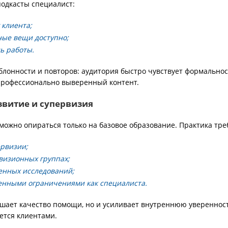
подкасты специалист:
 клиента;
ные вещи доступно;
ь работы.
блонности и повторов: аудитория быстро чувствует формальнос
профессионально выверенный контент.
звитие и супервизия
можно опираться только на базовое образование. Практика тре
ервизии;
визионных группах;
енных исследований;
венными ограничениями как специалиста.
ышает качество помощи, но и усиливает внутреннюю уверенност
тся клиентами.