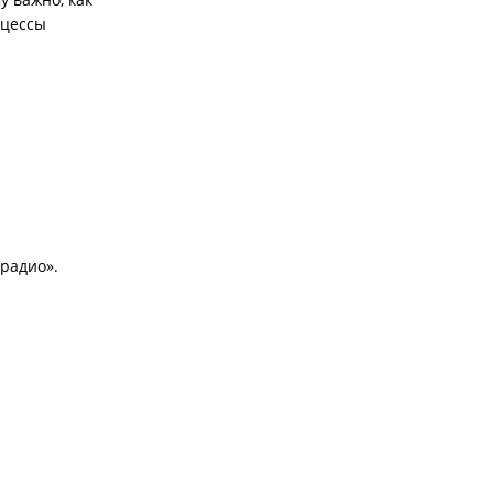
оцессы
радио».