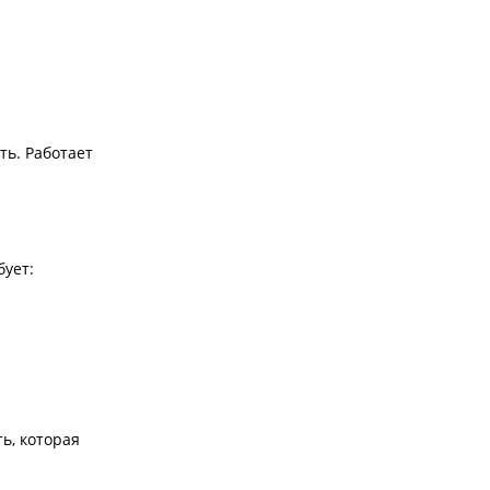
ть. Работает
бует:
ь, которая