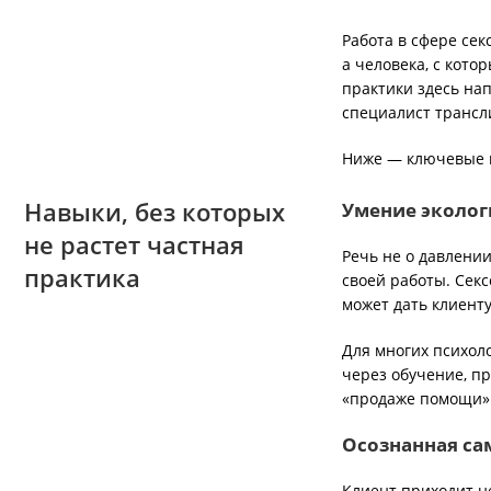
Работа в сфере сек
а человека, с кот
практики здесь нап
специалист трансл
Ниже — ключевые к
Навыки, без которых
Умение эколог
не растет частная
Речь не о давлени
практика
своей работы. Секс
может дать клиент
Для многих психоло
через обучение, пр
«продаже помощи»
Осознанная са
Клиент приходит не