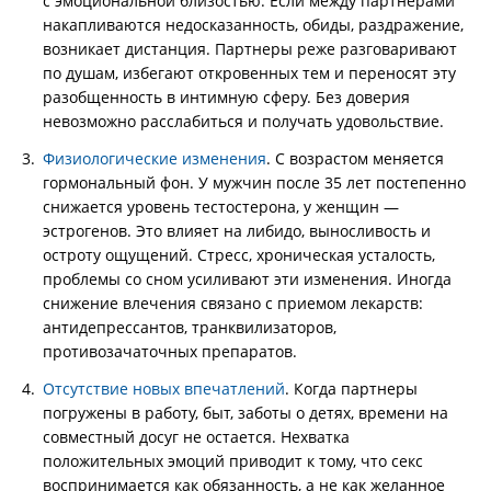
с эмоциональной близостью. Если между партнерами
накапливаются недосказанность, обиды, раздражение,
возникает дистанция. Партнеры реже разговаривают
по душам, избегают откровенных тем и переносят эту
разобщенность в интимную сферу. Без доверия
невозможно расслабиться и получать удовольствие.
Физиологические изменения
. С возрастом меняется
гормональный фон. У мужчин после 35 лет постепенно
снижается уровень тестостерона, у женщин —
эстрогенов. Это влияет на либидо, выносливость и
остроту ощущений. Стресс, хроническая усталость,
проблемы со сном усиливают эти изменения. Иногда
снижение влечения связано с приемом лекарств:
антидепрессантов, транквилизаторов,
противозачаточных препаратов.
Отсутствие новых впечатлений
. Когда партнеры
погружены в работу, быт, заботы о детях, времени на
совместный досуг не остается. Нехватка
положительных эмоций приводит к тому, что секс
воспринимается как обязанность, а не как желанное