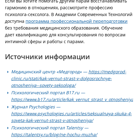
Если вы хотите помогать другим парам восстанавливать
гармонию в отношениях, рассмотрите профессию
психолога-сексолога. В Академии Современных Технологий
доступна
программа профессиональной переподготовки
без требования медицинского образования. Обучение
дает квалификацию для консультирования по вопросам
интимной сферы и работы с парами.
Источники информации
Медицинский центр «Медгород» —
https://medgorod-
clinic.ru/stati/kak-vernut-strast-v-dolgosrochnye-
otnosheniya--sovety-seksologa/
Психологический портал B17.ru —
https://www.b17.ru/article/kak_vernut_strast_v_otnosheniya_
Журнал Psychologies —
https://www.psychologies.ru/articles/seksualnaya-skuka-4-
soveta-kak-vernut-strast-v-otnosheniya/
Психологический портал Talentsy —
https://talentsy.ru/blog/ne-hochu-muzha/