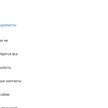
циалисты
ше не
буется все
ьность,
ные контакты
особом
е приносит