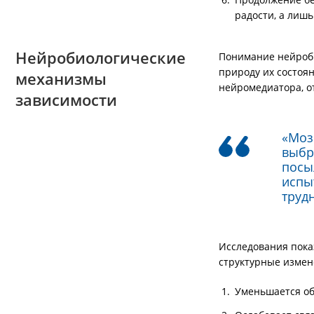
радости, а лиш
Нейробиологические
Понимание нейроби
природу их состоя
механизмы
нейромедиатора, о
зависимости
«Моз
выбр
посы
испы
труд
Исследования пока
структурные измен
Уменьшается об