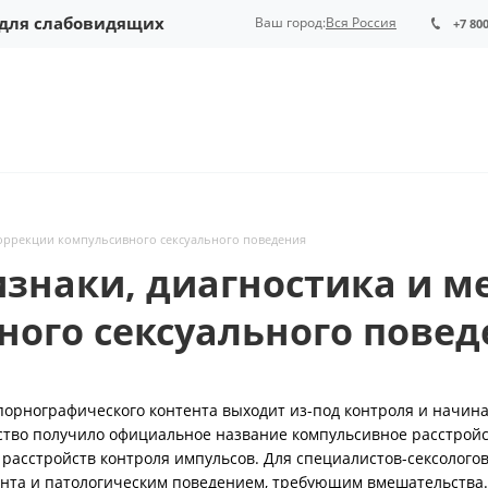
 для слабовидящих
Ваш город:
Вся Россия
+7 80
коррекции компульсивного сексуального поведения
знаки, диагностика и м
ного сексуального повед
порнографического контента выходит из-под контроля и начин
ство получило официальное название компульсивное расстрой
и расстройств контроля импульсов. Для специалистов-сексолого
нта и патологическим поведением, требующим вмешательства.