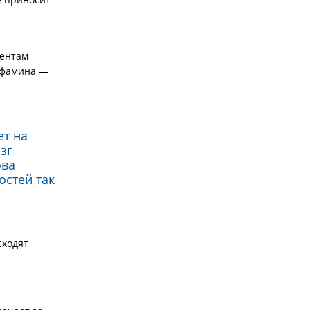
иентам
офамина —
ет на
зг
ова
остей так
сходят