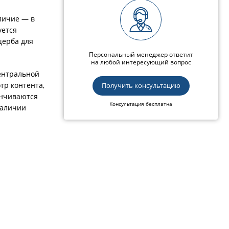
личие — в
уется
щерба для
Персональный менеджер ответит
на любой интересующий вопрос
ентральной
тр контента,
Получить консультацию
анчиваются
Консультация бесплатна
наличии