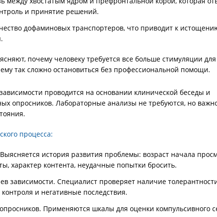
зь между хвостатым ядром и префронтальной корой, которая от
нтроль и принятие решений.
чество дофаминовых транспортеров, что приводит к истощени
.
ясняют, почему человеку требуется все больше стимуляции дл
чему так сложно остановиться без профессиональной помощи.
зависимости проводится на основании клинической беседы и
ых опросников. Лабораторные анализы не требуются, но важн
тояния.
ского процесса:
 Выясняется история развития проблемы: возраст начала просм
ты, характер контента, неудачные попытки бросить.
ев зависимости. Специалист проверяет наличие толерантност
 контроля и негативные последствия.
опросников. Применяются шкалы для оценки компульсивного с