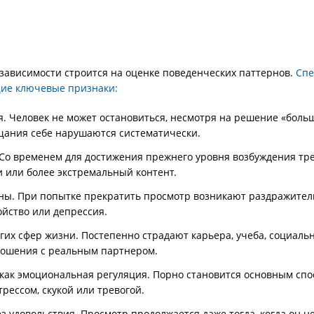
зависимости строится на оценке поведенческих паттернов.
Спе
ие ключевые признаки:
я. Человек не может остановиться, несмотря на решение «боль
щания себе нарушаются систематически.
 Со временем для достижения прежнего уровня возбуждения тре
 или более экстремальный контент.
ы. При попытке прекратить просмотр возникают раздражител
ойство или депрессия.
гих сфер жизни. Постепенно страдают карьера, учеба, социаль
ошения с реальным партнером.
как эмоциональная регуляция. Порно становится основным сп
трессом, скукой или тревогой.
з удовольствия. Просмотр продолжается даже тогда, когда он н