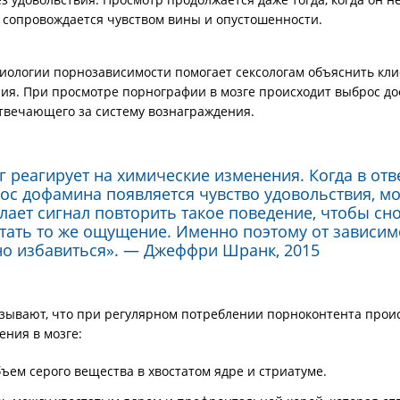
ь сопровождается чувством вины и опустошенности.
ологии порнозависимости помогает сексологам объяснить кл
ния. При просмотре порнографии в мозге происходит выброс д
твечающего за систему вознаграждения.
г реагирует на химические изменения. Когда в отв
ос дофамина появляется чувство удовольствия, мо
лает сигнал повторить такое поведение, чтобы сн
тать то же ощущение. Именно поэтому от зависим
но избавиться». — Джеффри Шранк, 2015
зывают, что при регулярном потреблении порноконтента прои
ения в мозге:
ъем серого вещества в хвостатом ядре и стриатуме.