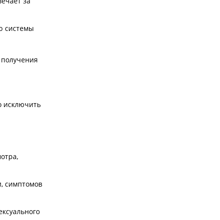
вечает за
ю системы
я получения
о исключить
отра,
и, симптомов
ексуального