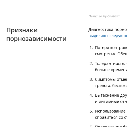
Designed by ChatGPT
Признаки
Диагностика порно
выделяют следующ
порнозависимости
Потеря контрол
смотреть». Обе
Толерантность.
больше времени
Симптомы отмен
тревога, беспок
Вытеснение дру
и интимные отн
Использование 
справиться со с
Продолжение бе