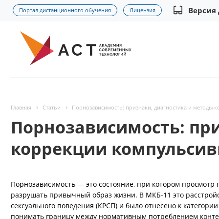
Версия
Портал дистанционного обучения
Лицензия
Главная
Статьи
Порнозависимость: признаки, диагностика и методы 
Порнозависимость: при
коррекции компульсив
Порнозависимость — это состояние, при котором просмотр 
разрушать привычный образ жизни. В МКБ-11 это расстрой
сексуального поведения (КРСП) и было отнесено к категори
понимать границу между нормативным потреблением конте