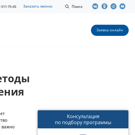
Заказать звонок
Поиск
0 511-75-65
Заявка онлайн
етоды
ения
ает
Консультация
ство
по подбору программы
в важно