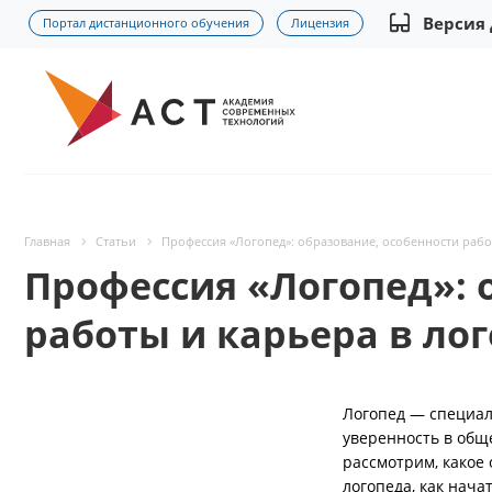
Версия
Портал дистанционного обучения
Лицензия
Главная
Статьи
Профессия «Логопед»: образование, особенности рабо
Профессия «Логопед»: 
работы и карьера в ло
Логопед — специал
уверенность в общ
рассмотрим, какое
логопеда, как нача