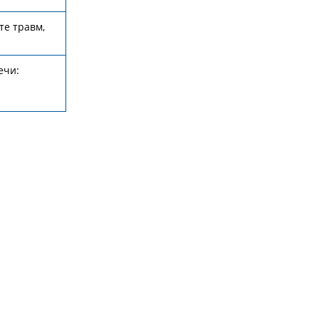
те травм,
ечи: