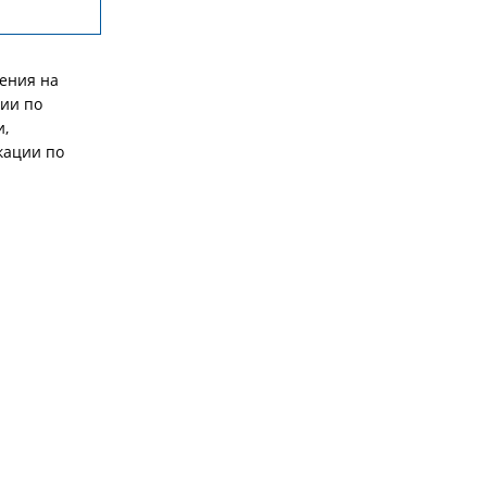
нения на
нии по
и,
кации по