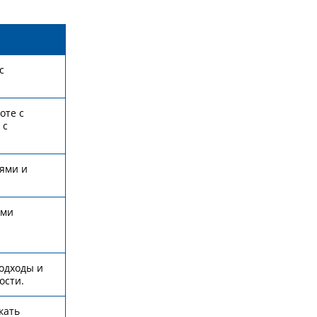
с
оте с
 с
ьями и
ыми
одходы и
ости.
кать