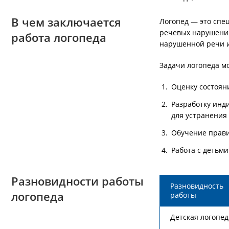
В чем заключается
Логопед — это спе
речевых нарушений
работа логопеда
нарушенной речи и
Задачи логопеда мо
Оценку состоян
Разработку инд
для устранения 
Обучение прави
Работа с детьм
Разновидности работы
Разновидность
логопеда
работы
Детская логопе