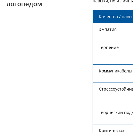
навыки, но и личны
логопедом
Качество / навы
Эмпатия
Терпение
Коммуникабель
Стрессоустойчи
Творческий под
Критическое