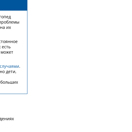
огопед
 проблемы
на их
стоянное
 есть
 может
 случаями
.
но дети,
 больших
ждениях