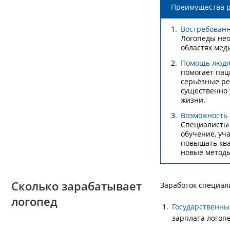
Преимущества 
Востребованн
Логопеды не
областях мед
Помощь люд
помогает пац
серьёзные ре
существенно 
жизни.
Возможность 
Специалисты 
обучение, уч
повышать кв
новые методы
Сколько зарабатывает
Заработок специали
логопед
Государственны
зарплата логоп