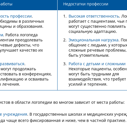
работы
Недостатки профессии
ость профессии
.
Высокая ответственность
. Л
обходимы в различных
работает с пациентами, чьи
ицины и образования.
могут существенно повлиять 
социальную адаптацию.
ям
. Работа логопеда
иентам преодолевать
Эмоциональная нагрузка
. По
чевые дефекты, что
общение с людьми, у которых
улучшает качество их
сложные речевые проблемы,
быть утомительным.
развиваться
.
Работа с детьми и сложными
могут продолжать
Некоторые пациенты, особен
аствовать в конференциях,
могут быть трудными для
алификацию и осваивать
взаимодействия, что требует
 лечения.
усилий и терпения.
стов в области логопедии во многом зависит от места работы:
е учреждения
. В государственных школах и медицинских учре
еда чаще всего фиксированная и ниже, чем в частной практике.