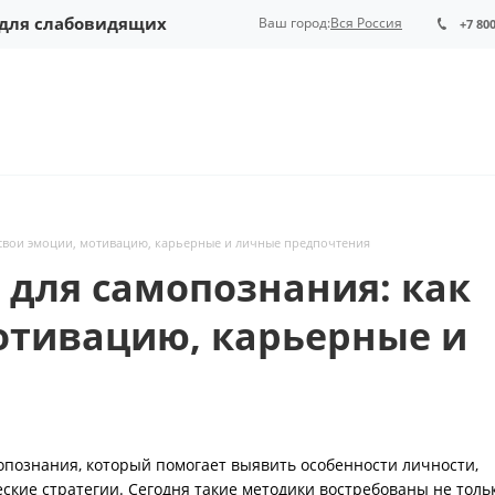
 для слабовидящих
Ваш город:
Вся Россия
+7 80
 свои эмоции, мотивацию, карьерные и личные предпочтения
 для самопознания: как
отивацию, карьерные и
познания, который помогает выявить особенности личности,
кие стратегии. Сегодня такие методики востребованы не толь