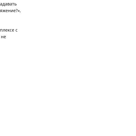
задавать
яжение?»,
плексе с
 не