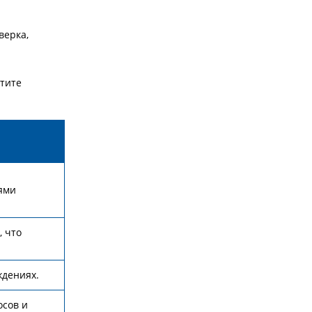
верка,
атите
ями
 что
ждениях.
осов и