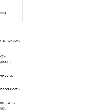
 или
нты, широко
сть
ьность,
чности:
способность
яющий 16
лях.