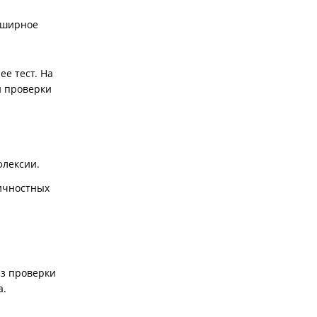
бширное
е тест. На
й проверки
флексии.
ичностных
ез проверки
а.