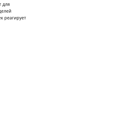
т для
делей
ек реагирует