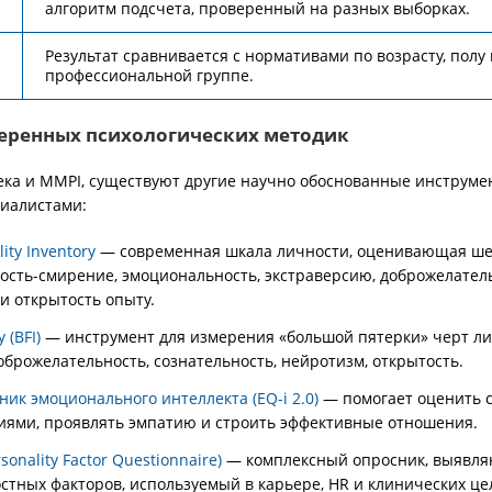
алгоритм подсчета, проверенный на разных выборках.
Результат сравнивается с нормативами по возрасту, полу
профессиональной группе.
еренных психологических методик
ека и MMPI, существуют другие научно обоснованные инструме
иалистами:
ity Inventory
— современная шкала личности, оценивающая ше
ность-смирение, эмоциональность, экстраверсию, доброжелател
и открытость опыту.
 (BFI)
— инструмент для измерения «большой пятерки» черт ли
оброжелательность, сознательность, нейротизм, открытость.
ик эмоционального интеллекта (EQ-i 2.0)
— помогает оценить 
иями, проявлять эмпатию и строить эффективные отношения.
rsonality Factor Questionnaire)
— комплексный опросник, выявл
стных факторов, используемый в карьере, HR и клинических це