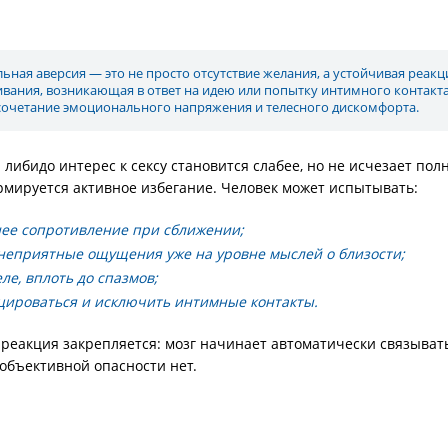
льная аверсия — это не просто отсутствие желания, а устойчивая реакц
ивания, возникающая в ответ на идею или попытку интимного контакта
сочетание эмоционального напряжения и телесного дискомфорта.
либидо интерес к сексу становится слабее, но не исчезает полн
рмируется активное избегание. Человек может испытывать:
нее сопротивление при сближении;
неприятные ощущения уже на уровне мыслей о близости;
ле, вплоть до спазмов;
цироваться и исключить интимные контакты.
 реакция закрепляется: мозг начинает автоматически связывать
 объективной опасности нет.