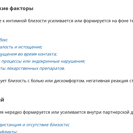
кие факторы
 к интимной близости усиливается или формируется на фоне т
бои;
алость и истощение;
ущения во время контакта;
 процессы или эндокринные нарушения;
ты лекарственных препаратов.
рует близость с болью или дискомфортом, негативная реакция с
ий
ия нередко формируется или усиливается внутри партнерской 
истанция и отсутствие близости;
нфликты;