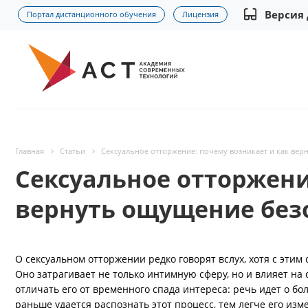
Версия
Портал дистанционного обучения
Лицензия
Главная
Статьи
Сексуальное отторжение: почему возникает и как вер
Сексуальное отторжени
вернуть ощущение безо
О сексуальном отторжении редко говорят вслух, хотя с эти
Оно затрагивает не только интимную сферу, но и влияет на
отличать его от временного спада интереса: речь идет о б
раньше удается распознать этот процесс, тем легче его изм