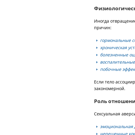
Физиологичес
Иногда отвращение
причин:
гормональные с
хроническая уст
болезненные ощ
воспалительные
побочные эффек
Если тело ассоции
закономерной.
Роль отношен
Сексуальная аверс
эмоциональная д
нерешенные ко