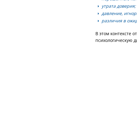
утрата доверия;
давление, игно
различия в ожид
В этом контексте 
психологическую ди