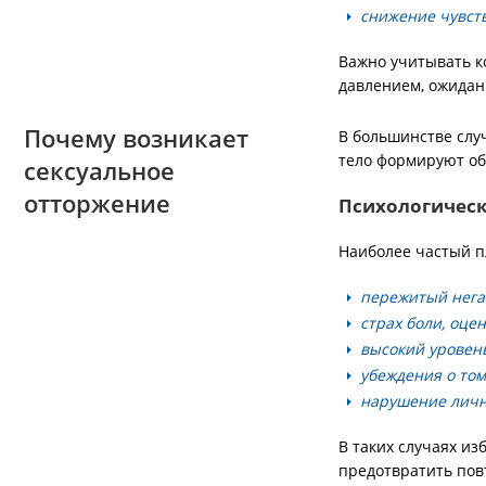
снижение чувств
Важно учитывать ко
давлением, ожида
Почему возникает
В большинстве случ
тело формируют об
сексуальное
отторжение
Психологическ
Наиболее частый п
пережитый нега
страх боли, оце
высокий уровен
убеждения о том
нарушение личн
В таких случаях из
предотвратить пов