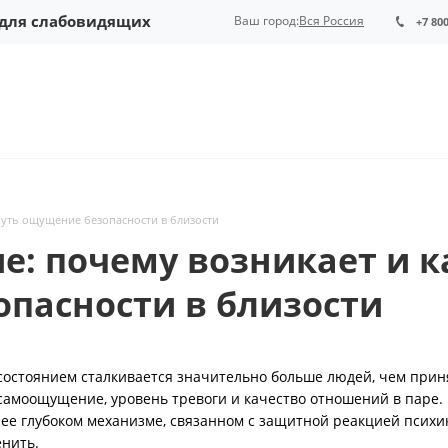
 для слабовидящих
Ваш город:
Вся Россия
+7 80
нуть ощущение безопасности в близости
е: почему возникает и к
пасности в близости
м состоянием сталкивается значительно больше людей, чем прин
 самоощущение, уровень тревоги и качество отношений в паре.
олее глубоком механизме, связанном с защитной реакцией психи
енить.