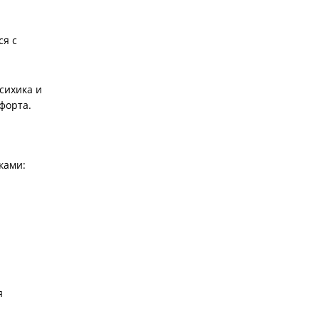
ся с
сихика и
форта.
ками:
я