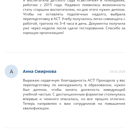
Я воспитатель детского сада «Светлячок» в Геленджике,
работаю с 2015 года. Недавно появилась возможность
стать старшим воспитателем, но для этого нужен диплом.
Чтобы не оставлять подопечных надолго, выбрала
переподготовку в АСТ. Учебу получалось легко совмещать с
работой, тратила по 3–4 часа в день. Документы получила
уже через неделю после сдачи тестирования. Спасибо за
хорошую организацию!
А
Анна Смирнова
24.02.2024
Выражаю сердечную благодарность АСТ! Проходила у вас
переподготовку по менеджменту в образовании, нужен
был диплом, чтобы занять должность заведующей
учебной частью. С дистанционным форматом столкнулась
впервые и немного опасалась, но все прошло отлично.
Теперь направляю к вам сотрудников на повышение
квалификации.