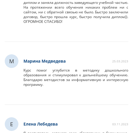
диплом и заняла должность заведующего учебной частью.
На протяжении всего обучения никаких проблем ни с
сайтом, ни с обратной связью не было. Быстро заключили
договор, быстро прошла курс, быстро получила диплом)).
ОГРОМНОЕ СПАСИБО!
М
Марина Медведева
25.03.2023
Курс помог углубится в методику дошкольного
образования и стимулировал к дальнейшему обучению.
Благодарю методистов за информативную и интересную
программу.
Е
Елена Лебедева
03.11.2023