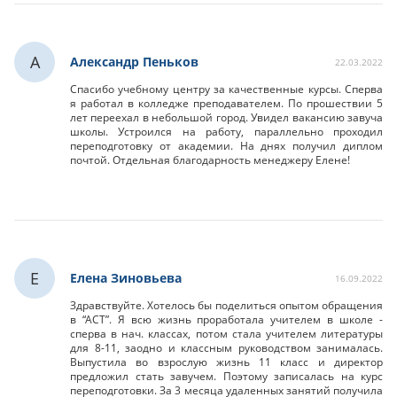
А
Александр Пеньков
22.03.2022
Спасибо учебному центру за качественные курсы. Сперва
я работал в колледже преподавателем. По прошествии 5
лет переехал в небольшой город. Увидел вакансию завуча
школы. Устроился на работу, параллельно проходил
переподготовку от академии. На днях получил диплом
почтой. Отдельная благодарность менеджеру Елене!
Е
Елена Зиновьева
16.09.2022
Здравствуйте. Хотелось бы поделиться опытом обращения
в “АСТ”. Я всю жизнь проработала учителем в школе -
сперва в нач. классах, потом стала учителем литературы
для 8-11, заодно и классным руководством занималась.
Выпустила во взрослую жизнь 11 класс и директор
предложил стать завучем. Поэтому записалась на курс
переподготовки. За 3 месяца удаленных занятий получила