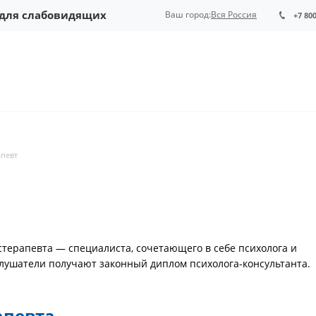
 для слабовидящих
Ваш город:
Вся Россия
+7 80
апевт
терапевта — специалиста, сочетающего в себе психолога и
слушатели получают законный диплом психолога-консультанта.
апевта