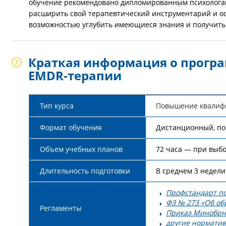
обучение рекомендовано дипломированным психолога
расширить свой терапевтический инструментарий и осв
возможностью углубить имеющиеся знания и получит
Краткая информация о прогр
EMDR-терапии
Тип курса
Повышение квалиф
Формат обучения
Дистанционный, по
Объем учебных планов
72 часа — при выб
Длительность подготовки
В среднем 3 недели
Профстандарт пс
ФЗ № 273 «Об об
Регламенты
Приказ Минобрн
другие норматив