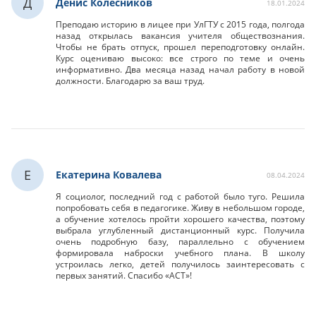
Д
Денис Колесников
18.01.2024
Преподаю историю в лицее при УлГТУ с 2015 года, полгода
назад открылась вакансия учителя обществознания.
Чтобы не брать отпуск, прошел переподготовку онлайн.
Курс оцениваю высоко: все строго по теме и очень
информативно. Два месяца назад начал работу в новой
должности. Благодарю за ваш труд.
Е
Екатерина Ковалева
08.04.2024
Я социолог, последний год с работой было туго. Решила
попробовать себя в педагогике. Живу в небольшом городе,
а обучение хотелось пройти хорошего качества, поэтому
выбрала углубленный дистанционный курс. Получила
очень подробную базу, параллельно с обучением
формировала наброски учебного плана. В школу
устроилась легко, детей получилось заинтересовать с
первых занятий. Спасибо «АСТ»!