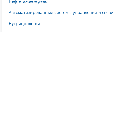
Нефтегазовое дело
Автоматизированные системы управления и связи
Нутрициология
Эргореабилитация
Канистерапевт в Оренбурге