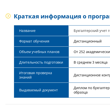
Краткая информация о прогр
Название
Бухгалтерский учет 
Формат обучения
Дистанционный
Объем учебных планов
От 252 академически
Длительность подготовки
В среднем 3 месяца
Итоговая проверка
Дистанционное конт
знаний
Диплом по бухгалтер
Выдаваемый документ
образца