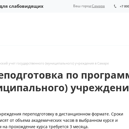
 для слабовидящих
Ваш город:
Самара
+7 80
рский учет государственного (муниципального) учреждения в Самаре
подготовка по программ
иципального) учреждени
 учреждения переподготовку в дистанционном формате. Сроки
висят от объема академических часов в выбранном курсе и
 на прохождение курса требуется 3 месяца.