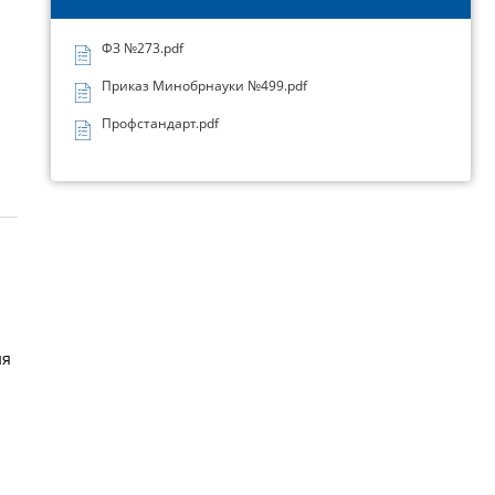
ФЗ №273.pdf
Приказ Минобрнауки №499.pdf
Профстандарт.pdf
ия