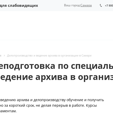
 для слабовидящих
Ваш город:
Самара
+7 80
в
Делопроизводство и ведение архива в организации в Самаре
еподготовка по специал
едение архива в органи
 ведению архива и делопроизводству обучение и получить
 за короткий срок, не делая перерыв в работе. Курсы
ламентам.