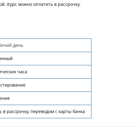
й. Курс можно оплатить в рассрочку.
бочий день
онный
ических часа
естирование
ение
, в рассрочку, переводом с карты банка