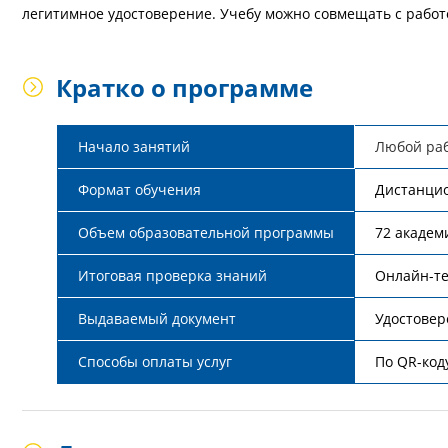
легитимное удостоверение. Учебу можно совмещать с работо
Кратко о программе
Начало занятий
Любой ра
Формат обучения
Дистанци
Объем образовательной программы
72 академ
Итоговая проверка знаний
Онлайн-т
Выдаваемый документ
Удостовер
Способы оплаты услуг
По QR-коду