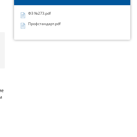
ФЗ №273.pdf
Профстандарт.pdf
ие
и