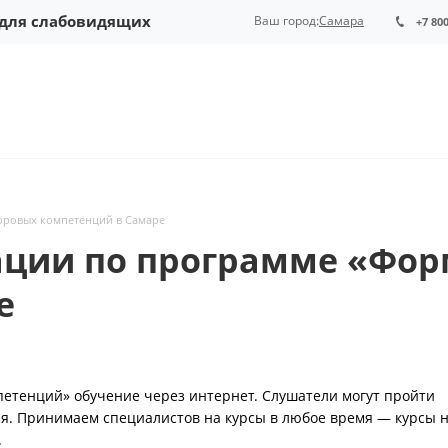
 для слабовидящих
Ваш город:
Самара
+7 80
ровых компетенций в Самаре
ции по программе «Фо
е
етенций» обучение через интернет. Слушатели могут пройти
. Принимаем специалистов на курсы в любое время — курсы 
.