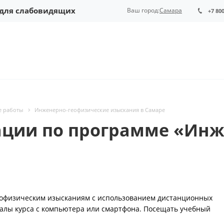
 для слабовидящих
Ваш город:
Самара
+7 80
е работы
Инженерно-геофизические изыскания в Самаре
ции по программе «Инж
офизическим изысканиям с использованием дистанционных
алы курса с компьютера или смартфона. Посещать учебный