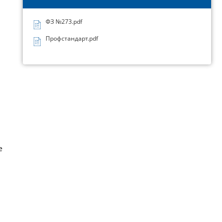
ФЗ №273.pdf
Профстандарт.pdf
е