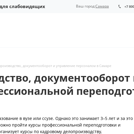
 для слабовидящих
Ваш город:
Самара
+7 80
производство, документооборот и управление персоналом в Самаре
дство, документооборот
ессиональной переподго
вание в вузе или ссузе. Однако это занимает 3–5 лет и за это
 можно пройти курсы профессиональной переподготовки и
рганизует курсы по кадровому делопроизводству,