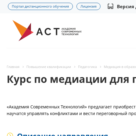
Версия
Портал дистанционного обучения
Лицензия
Главная
Повышение квалификации
Педагогика
Медиация в образо
Курс по медиации для 
«Академия Современных Технологий» предлагает приобрести
научатся управлять конфликтами и вести переговорный про
Описание направления