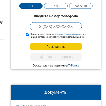
1-4
5-9
более 10
Введите номер телефона
ку
Я принимаю условия
пользовательского соглашения
и даю согласие на обработку персональных данных
Рассчитать
Оформить рассрочку
Официальные партнеры
Т-Банка
Документы
Профстандарт.rtf